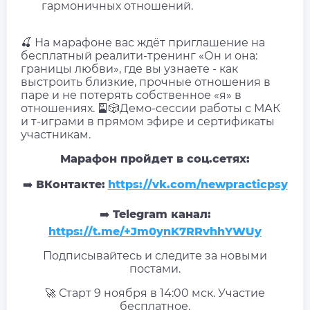
гармоничных отношений.
🍒 На марафоне вас ждёт приглашение на
бесплатный реалити-тренинг «Он и она:
границы любви», где вы узнаете - как
выстроить близкие, прочные отношения в
паре и не потерять собственное «я» в
отношениях. 🎴🎲Демо-сессии работы с МАК
и т-играми в прямом эфире и сертификаты
участникам.
Марафон пройдет в соц.сетях:
➡️
ВКонтакте:
https://vk.com/newpracticpsy
➡️
Telegram канал:
https://t.me/+Jm0ynK7RRvhhYWUy
Подписывайтесь и следите за новыми
постами.
🚀 Старт 9 ноября в 14:00 мск. Участие
бесплатное.