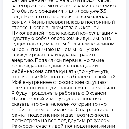
целый день ничего не ест) изводит своей
категоричностью и истериками всю семью.
Это было с рождения и длилось уже 3,5
года. Всё это отражалось на всех членах
семьи. Жизнь превратилась в постоянный
стресс. После знакомства с Оксаной
Николаевной после каждой консультации я
чувствую себя человеком живущим, а не
существующим в этом большом красивом
мире. Я понимаю на чем мне нужно
сфокусироваться и куда направить
энергию. Появились первые, но такие
долгожданные сдвиги в поведении
ребёнка : она стала кушать (по чуть-чуть)
это счастье☺✨, она стала более спокойной.
Моё внутреннее спокойствие ощущают
все члены и кардинально лучше чем было.
Я буду продолжать работать с Оксаной
Николаевной и могу с уверенностью
сказать что она человек который точно
любит то чем занимается. Она расширяет
рамки подсознания и даёт возможность
посмотреть на всё под другим ракурсом.
Ракурсом счастливой полноценной жизни