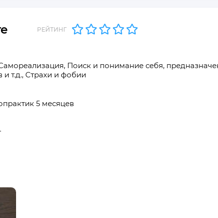
те
РЕЙТИНГ
, Самореализация, Поиск и понимание себя, предназначе
 и т.д., Страхи и фобии
ропрактик 5 месяцев
г