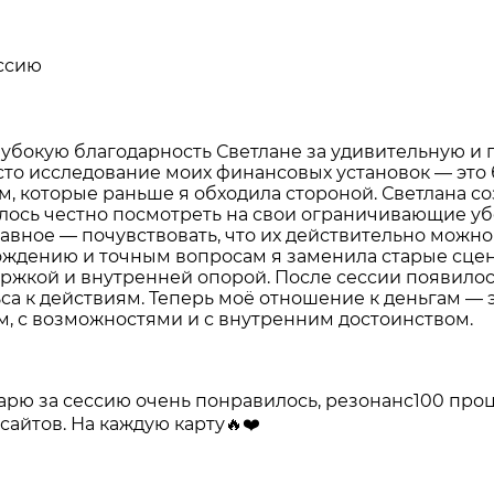
ессию
лубокую благодарность Светлане за удивительную и 
сто исследование моих финансовых установок — это
ам, которые раньше я обходила стороной. Светлана с
лось честно посмотреть на свои ограничивающие убе
главное — почувствовать, что их действительно можн
ождению и точным вопросам я заменила старые сце
ржкой и внутренней опорой. После сессии появилос
а к действиям. Теперь моё отношение к деньгам — э
ом, с возможностями и с внутренним достоинством.
арю за сессию очень понравилось, резонанс100 проце
сайтов. На каждую карту🔥❤️