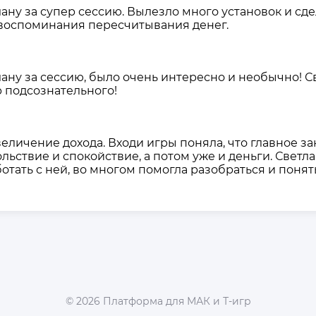
ану за супер сессию. Вылезло много установок и сд
 воспоминания пересчитывания денег.
ану за сессию, было очень интересно и необычно! 
 подсознательного!
величение дохода. Входи игры поняла, что главное з
льствие и спокойствие, а потом уже и деньги. Светл
тать с ней, во многом помогла разобраться и понять,
©
2026
Платформа для МАК и Т-игр