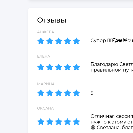
Отзывы
АНЖЕЛА
Супер 🙂‍↔️🥰❤️
ЕЛЕНА
Благодарю Светл
правильном пути
МАРИНА
5
ОКСАНА
Отличная сессия,
нужно к этому о
😃 Светлана, бла