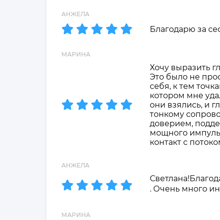
АНЖЕЛА
Благодарю за с
МАРИНА
Хочу выразить г
Это было не про
себя, к тем точк
котором мне уда
они взялись, и 
тонкому сопров
доверием, подде
мощного импульс
контакт с поток
АНЖЕЛА
Светлана!Благод
. Очень много ин
МАРИНА