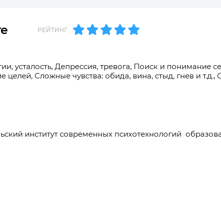
те
РЕЙТИНГ
гии, усталость, Депрессия, тревога, Поиск и понимание с
елей, Сложные чувства: обида, вина, стыд, гнев и т.д.,
ьский институт современных психотехнологий  образов